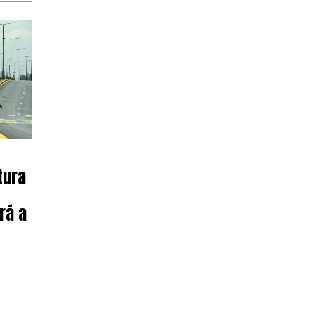
tura
rá a