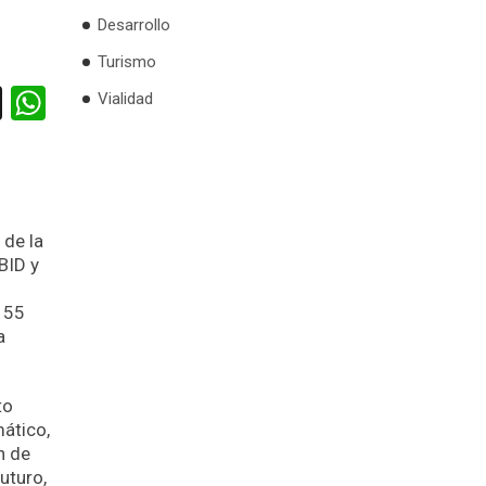
Desarrollo
Turismo
cebook
X
WhatsApp
Vialidad
 de la
BID y
e 55
a
to
mático,
n de
uturo,