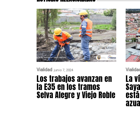
Vialidad
Vialida
junio 7, 2024
Los trabajos avanzan en
La v
la E35 en los tramos
Saya
Selva Alegre y Viejo Roble
está
azu