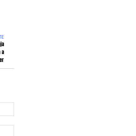
TE
ja
 a
er