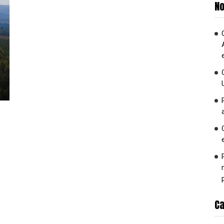
No
Ca