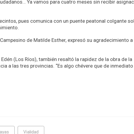
ciudadanos… Ya vamos para cuatro meses sin recibir asigna
recintos, pues comunica con un puente peatonal colgante so
nimiento.
l Campesino de Matilde Esther, expresó su agradecimiento a 
Edén (Los Ríos), también resaltó la rapidez de la obra de la
ia a las tres provincias. “Es algo chévere que de inmediato
uayas
Vialidad