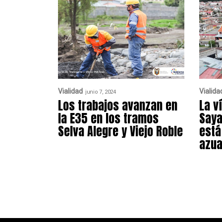
Vialidad
Vialida
junio 7, 2024
Los trabajos avanzan en
La v
la E35 en los tramos
Saya
Selva Alegre y Viejo Roble
está
azu