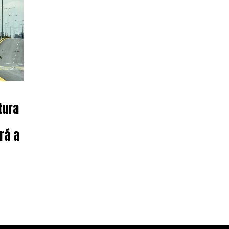
tura
rá a