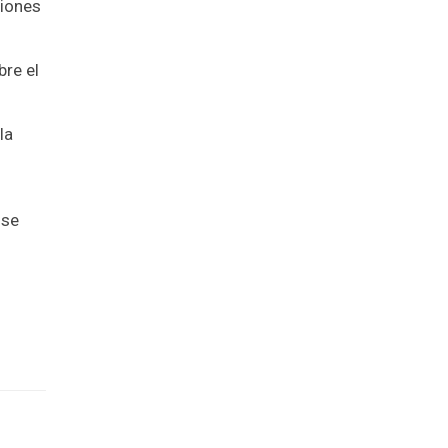
ciones
bre el
la
 se