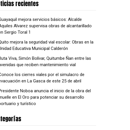
ticias recientes
Guayaquil mejora servicios básicos: Alcalde
Aquiles Alvarez supervisa obras de alcantarillado
en Sergio Toral 1
Quito mejora la seguridad vial escolar: Obras en la
Unidad Educativa Municipal Calderón
Ruta Viva, Simón Bolívar, Quitumbe Ñan entre las
avenidas que reciben mantenimiento vial
Conoce los cierres viales por el simulacro de
evacuación en La Gasca de este 25 de abril
Presidente Noboa anuncia el inicio de la obra del
muelle en El Oro para potenciar su desarrollo
portuario y turístico
tegorías