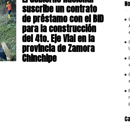
No
suscribe un contrato
de préstamo con el BID
para la construcción
del 4to. Eje Vial en la
provincia de Zamora
Chinchipe
Ca