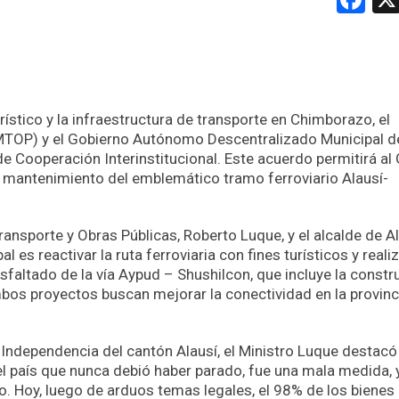
urístico y la infraestructura de transporte en Chimborazo, el
(MTOP) y el Gobierno Autónomo Descentralizado Municipal d
e Cooperación Interinstitucional. Este acuerdo permitirá al
y mantenimiento del emblemático tramo ferroviario Alausí-
ransporte y Obras Públicas, Roberto Luque, y el alcalde de Al
 es reactivar la ruta ferroviaria con fines turísticos y reali
asfaltado de la vía Aypud – Shushilcon, que incluye la constr
bos proyectos buscan mejorar la conectividad en la provinc
Independencia del cantón Alausí, el Ministro Luque destacó
el país que nunca debió haber parado, fue una mala medida, 
o. Hoy, luego de arduos temas legales, el 98% de los bienes