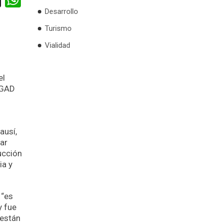
Desarrollo
Turismo
Vialidad
el
 GAD
ausí,
zar
ucción
ia y
 “es
y fue
 están