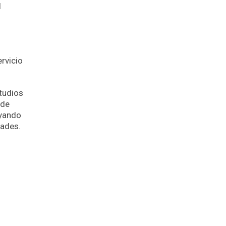
l
ervicio
studios
 de
oyando
dades.