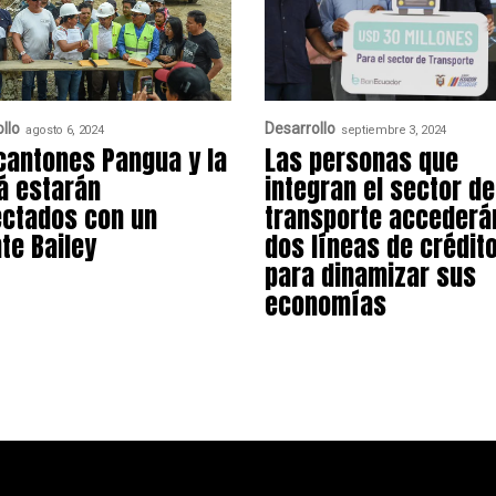
llo
Desarrollo
agosto 6, 2024
septiembre 3, 2024
cantones Pangua y la
Las personas que
 estarán
integran el sector de
ctados con un
transporte accederá
te Bailey
dos líneas de crédit
para dinamizar sus
economías