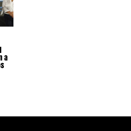
l
n a
os