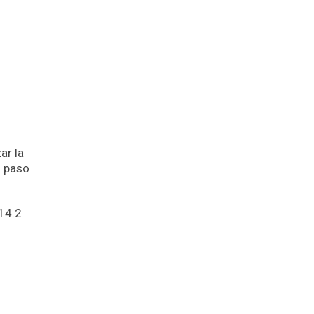
ar la
l paso
14.2