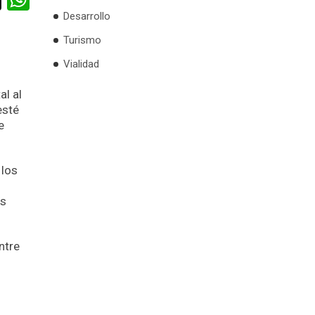
Desarrollo
Turismo
Vialidad
al al
esté
e
 los
as
ntre