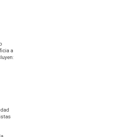
o
icia a
cluyen:
udad
istas
la