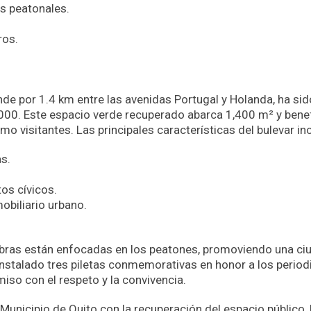
es peatonales.
ros.
nde por 1.4 km entre las avenidas Portugal y Holanda, ha sid
000. Este espacio verde recuperado abarca 1,400 m² y benef
 visitantes. Las principales características del bulevar in
s.
os cívicos.
obiliario urbano.
obras están enfocadas en los peatones, promoviendo una ci
 instalado tres piletas conmemorativas en honor a los period
so con el respeto y la convivencia.
 Municipio de Quito con la recuperación del espacio público, 