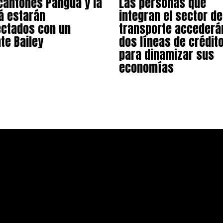
cantones Pangua y la
Las personas que
 estarán
integran el sector de
ctados con un
transporte accederá
te Bailey
dos líneas de crédit
para dinamizar sus
economías