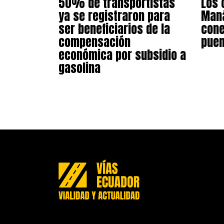
50% de transportistas
Los 
ya se registraron para
Maná
ser beneficiarios de la
cone
compensación
puen
económica por subsidio a
gasolina