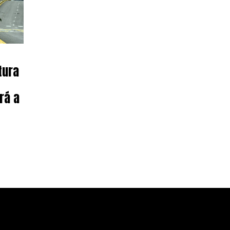
tura
rá a