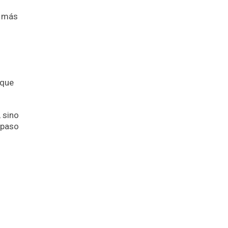
n más
rque
, sino
 paso