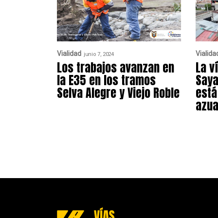
Vialidad
Vialida
junio 7, 2024
Los trabajos avanzan en
La v
la E35 en los tramos
Saya
Selva Alegre y Viejo Roble
está
azu