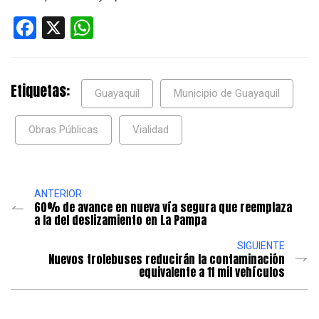
Facebook
X
WhatsApp
Etiquetas:
Guayaquil
Municipio de Guayaquil
Obras Públicas
Vialidad
ANTERIOR
60% de avance en nueva vía segura que reemplaza
a la del deslizamiento en La Pampa
SIGUIENTE
Nuevos trolebuses reducirán la contaminación
equivalente a 11 mil vehículos