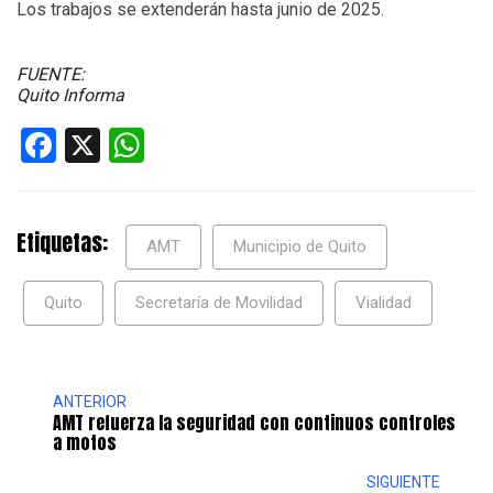
Los trabajos se extenderán hasta junio de 2025.
FUENTE:
Quito Informa
Facebook
X
WhatsApp
Etiquetas:
AMT
Municipio de Quito
Quito
Secretaría de Movilidad
Vialidad
ANTERIOR
AMT refuerza la seguridad con continuos controles
a motos
SIGUIENTE