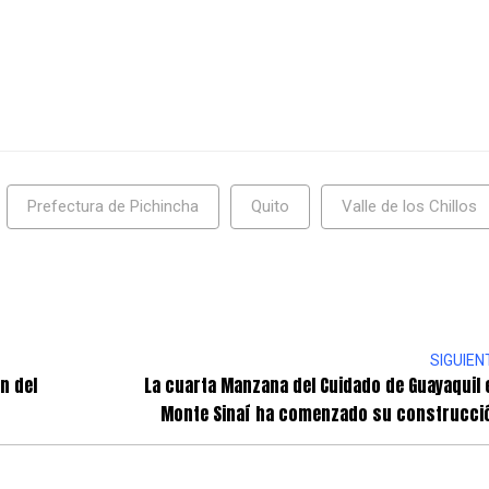
Prefectura de Pichincha
Quito
Valle de los Chillos
SIGUIEN
n del
La cuarta Manzana del Cuidado de Guayaquil 
Monte Sinaí ha comenzado su construcci