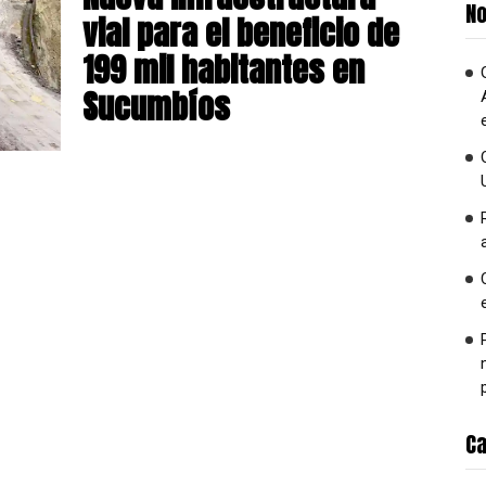
No
vial para el beneficio de
199 mil habitantes en
Sucumbíos
Ca