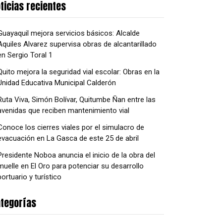
ticias recientes
Guayaquil mejora servicios básicos: Alcalde
Aquiles Alvarez supervisa obras de alcantarillado
en Sergio Toral 1
Quito mejora la seguridad vial escolar: Obras en la
Unidad Educativa Municipal Calderón
Ruta Viva, Simón Bolívar, Quitumbe Ñan entre las
avenidas que reciben mantenimiento vial
Conoce los cierres viales por el simulacro de
evacuación en La Gasca de este 25 de abril
Presidente Noboa anuncia el inicio de la obra del
muelle en El Oro para potenciar su desarrollo
portuario y turístico
tegorías