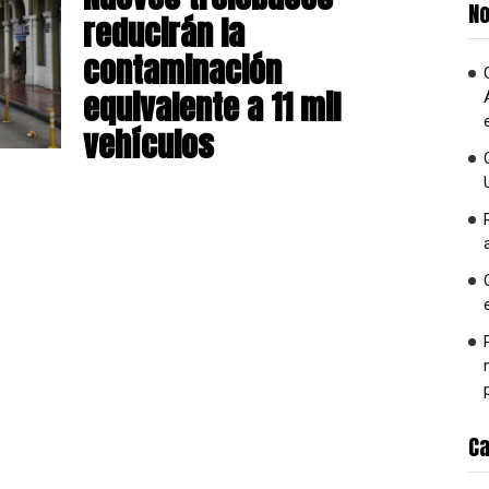
No
reducirán la
contaminación
equivalente a 11 mil
vehículos
Ca