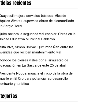
ticias recientes
Guayaquil mejora servicios básicos: Alcalde
Aquiles Alvarez supervisa obras de alcantarillado
en Sergio Toral 1
Quito mejora la seguridad vial escolar: Obras en la
Unidad Educativa Municipal Calderón
Ruta Viva, Simón Bolívar, Quitumbe Ñan entre las
avenidas que reciben mantenimiento vial
Conoce los cierres viales por el simulacro de
evacuación en La Gasca de este 25 de abril
Presidente Noboa anuncia el inicio de la obra del
muelle en El Oro para potenciar su desarrollo
portuario y turístico
tegorías